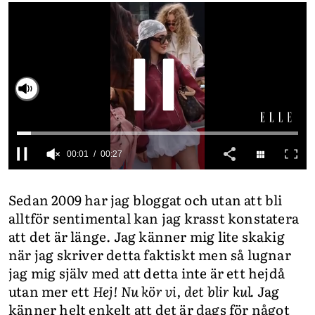
INTEGRITETSPOLICY
ALLA ÄMNEN
VÅRA SKRIBENTER
00:02
00:27
0
seconds
Sedan 2009 har jag bloggat och utan att bli
of
27
alltför sentimental kan jag krasst konstatera
seconds
att det är länge. Jag känner mig lite skakig
när jag skriver detta faktiskt men så lugnar
jag mig själv med att detta inte är ett hejdå
utan mer ett
Hej! Nu kör vi, det blir kul.
Jag
känner helt enkelt att det är dags för något