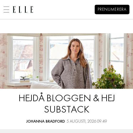
PRENUMERERA
Johanna Bradfords blogg
MENY
MODE
BEAUTY
DECORATION
HEM
ARKIV
MAT & VIN
OM JOHANNA
KONTAKT
VIDEO
KATEGORIER
BLOGGAR
HEJDÅ BLOGGEN & HEJ
MEMBER
SUBSTACK
HOROSKOP
ELLE-GALAN
JOHANNA BRADFORD
5 AUGUSTI, 2026 09:49
NÖJE